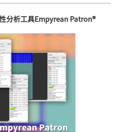
具Empyrean Patron®