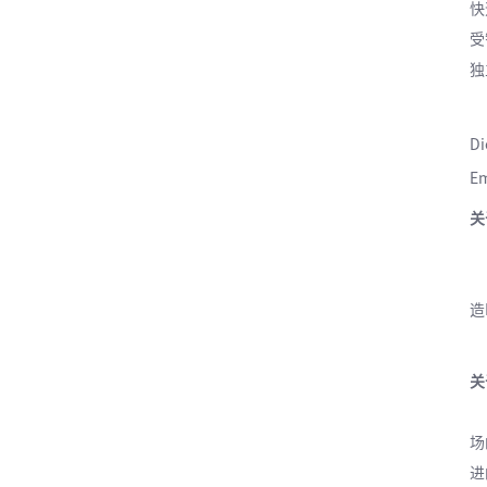
快
受
独
华
D
Em
关
北
华
造
华
关于
D
场
进