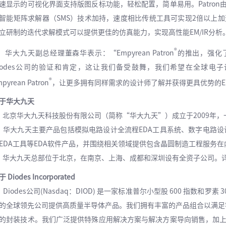
速显示的可视化界面支持版图反标功能，轻松配置，简单易用。Patron由业界认
智能矩阵求解器（SMS）技术加持，速度相比传统工具可实现2倍以上加
立研制的迭代求解模式可以提供更佳的仿真能力，实现高性能EM/IR分析
®
大九天副总经理董森华表示：“Empyrean Patron
的推出，强化
iodes公司的验证和肯定，这让我们备受鼓舞，我们希望在全球电
®
pyrean Patron
，让更多拥有同样需求的设计师了解并获得更具优势的EM
于华大九天
京华大九天科技股份有限公司（简称“华大九天”）成立于2009年，
大九天主要产品包括模拟电路设计全流程EDA工具系统、数字电路设计
EDA工具等EDA软件产品，并围绕相关领域提供包含晶圆制造工程服务
大九天总部位于北京，在南京、上海、成都和深圳设有全资子公司。
 Diodes Incorporated
iodes公司(Nasdaq：DIOD) 是一家标准普尔小型股 600 指数和
的全球领先公司提供高质量半导体产品。我们拥有丰富的产品组合以满足
的封装技术。我们广泛提供特殊应用解决方案与解决方案导向销售，加上全