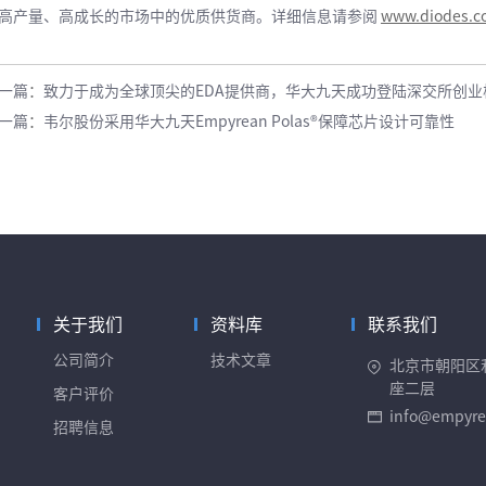
高产量、高成长的市场中的优质供货商。详细信息请参阅
www.diodes.c
一篇
：
致力于成为全球顶尖的EDA提供商，华大九天成功登陆深交所创业
一篇
：
韦尔股份采用华大九天Empyrean Polas®保障芯片设计可靠性
关于我们
资料库
联系我们
公司简介
技术文章
北京市朝阳区
座二层
客户评价
info@empyre
招聘信息