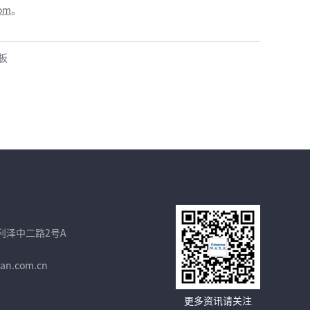
om
。
板
利泽中二路2号A
an.com.cn
更多资讯请关注