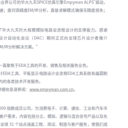
®
可的华大九天SPICE仿真引擎Empyrean ALPS
驱动，
速；面对高精度EM/IR分析，直接求解模式确保无精度损失；
。
了华大九天对大规模模拟电路全流程设计的支撑能力。感谢
子设计自动化会议（DAC）期间正式向全球芯片设计者推介
/IR分析解决方案。”
一直聚焦于EDA工具的开发、销售及相关服务业务。
EDA工具、平板显示电路设计全流程EDA工具系统和晶圆制
在内的各类技术开发服务。
详细信息请参阅：
www.empyrean.com.cn
。
罗素 3000 指数成员公司，为消费电子、计算、通信、工业和汽车市
客户需求，内容包括分立、模拟、逻辑与混合信号产品以及先
球 31 个站点涵盖工程、测试、制造与客户服务，使我们成