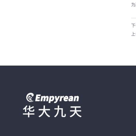
为
下
上