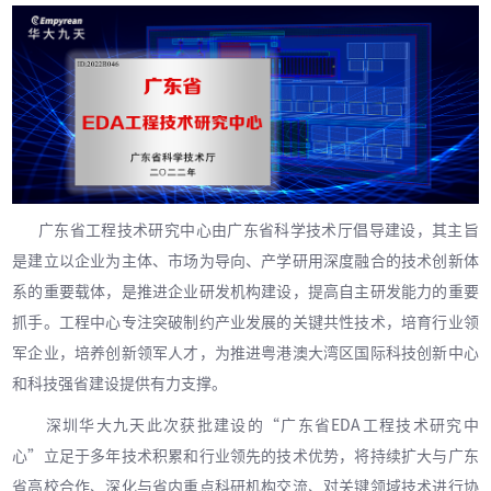
广东省工程技术研究中心由广东省科学技术厅倡导建设，其主旨
是建立以企业为主体、市场为导向、产学研用深度融合的技术创新体
系的重要载体，是推进企业研发机构建设，提高自主研发能力的重要
抓手。工程中心专注突破制约产业发展的关键共性技术，培育行业领
军企业，培养创新领军人才，为推进粤港澳大湾区国际科技创新中心
和科技强省建设提供有力支撑。
深圳华大九天此次获批建设的“广东省EDA工程技术研究中
心”立足于多年技术积累和行业领先的技术优势，将持续扩大与广东
省高校合作、深化与省内重点科研机构交流、对关键领域技术进行协