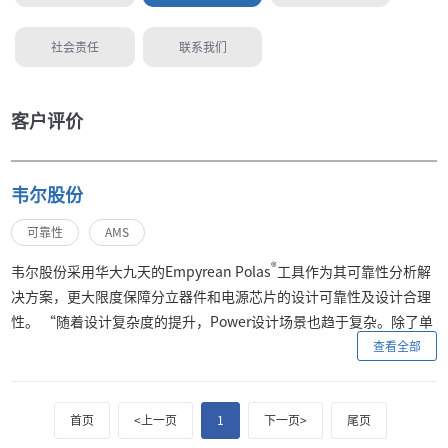
社会责任
联系我们
客户评价
韦尔股份
可靠性
AMS
®
韦尔股份采用华大九天的Empyrean Polas
工具作为其可靠性分析解
决方案，更大限度保障分立器件和电源芯片的设计可靠性及设计合理
性。 “随着设计复杂度的提升，Power设计场景也趋于复杂。除了单
管，不同类型的多管串联也成为设计的一部分，华大九天的Polas工
查看全部
具对于多管串联等复杂设计的Rdson和EM分析中有很好的指导作用，
从Rdson的分net分层次的结果展示以及EM分析展示的PAD电流和分
首页
<上一页
1
下一页>
尾页
net分层次的EM/IR-drop展示,能很好地帮助我们发掘连线问题、PAD
分布问题和可靠性问题，并能在保证可靠性前提下减少冗余，指导优