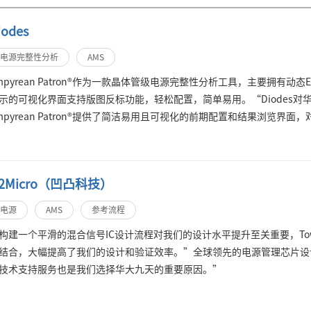
iodes
电源完整性分析
AMS
mpyrean Patron®作为一款晶体管级电源完整性分析工具，主要拥有动
示的可视化界面支持版图反标功能，轻松配置，简单易用。“Diodes
mpyrean Patron®提供了简洁易用且可视化的前期配置和结果浏览
芯片规模越大，Patron的加速效果就越明显。在实际的设计流程中，工程
，对分析结果进行高亮和排序，Patron独特的探查（Probe On）
他工具相比，这些反标功能为工程师节省了大量反复查看结果的时间。在
2Micro（凹凸科技）
提供了及时有效的应用支持。”
查看更多
】
电源
AMS
参考流程
构建一个平滑的混合信号IC设计流程对我们的设计水平提升至关重要，Towe
结合，大幅提高了我们的设计和验证效率。”全球领先的电源管理芯片设计
技术支持服务也是我们选择华大九天的重要原因。”