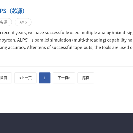
PS（芯源）
电源
AMS
n recent years, we have successfully used multiple analog/mixed-sig
pyrean. ALPS’s parallel simulation (multi-threading) capability has
sing accuracy. After tens of successful tape-outs, the tools are used
ols as its main design platform corporate wide. "
首页
<上一页
1
下一页>
尾页