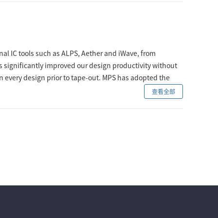
nal IC tools such as ALPS, Aether and iWave, from
 significantly improved our design productivity without
 on every design prior to tape-out. MPS has adopted the
查看全部