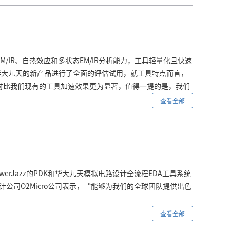
态EM/IR、自热效应和多状态EM/IR分析能力，工具轻量化且快速
对华大九天的新产品进行了全面的评估试用，就工具特点而言，
界面，对比我们现有的工具加速效果更为显著，值得一提的是，我们
师们会将Patron的分析结果快速加载到内部芯片检视平台
查看全部
功能，也有助于用户提示显示分析值，以供结果审查。与我们原有的
服务方面，在我们有需要的任何时刻，华大九天专家团队为我
rJazz的PDK和华大九天模拟电路设计全流程EDA工具系统
公司O2Micro公司表示，“能够为我们的全球团队提供出色
查看全部