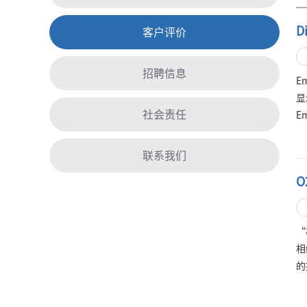
D
客户评价
招聘信息
E
显
社会责任
E
的
中
联系我们
其
O
们
【
“
相
的