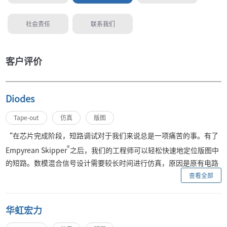
社会责任
联系我们
客户评价
Diodes
Tape-out
仿真
版图
“在芯片完成阶段，短路调试对于我们来说总是一项痛苦的事。有了
®
Empyrean Skipper
之后，我们的工程师可以轻松快速地定位版图中
的短路。数模混合信号设计需要较长时间进行仿真，原因是原有电路
仿真器需要先将数字模块转换成晶体管级模块再进行SPICE电路仿
查看全部
®
真。在Empyrean ALPS
帮助下，仿真完成速度较传统仿真速度提高
数倍。”
华虹宏力