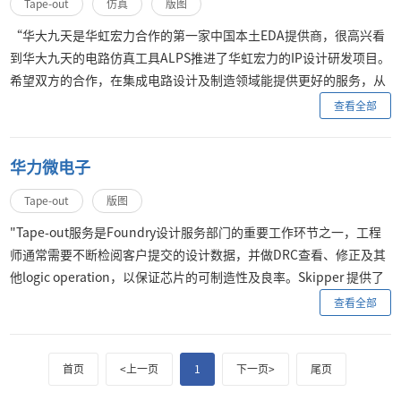
Tape-out
仿真
版图
“华大九天是华虹宏力合作的第一家中国本土EDA提供商，很高兴看
到华大九天的电路仿真工具ALPS推进了华虹宏力的IP设计研发项目。
希望双方的合作，在集成电路设计及制造领域能提供更好的服务，从
而更广泛地惠及我们的客户。”
查看全部
华力微电子
Tape-out
版图
"Tape-out服务是Foundry设计服务部门的重要工作环节之一，工程
师通常需要不断检阅客户提交的设计数据，并做DRC查看、修正及其
他logic operation，以保证芯片的可制造性及良率。Skipper 提供了
一个统一化的操作平台，在这个一体化的友好界面下完成tape-out的
查看全部
各项操作。工程师可以进行各种格式数据的检阅、比对以及DRC结果
的反标，尤其提供的LVL功能，其版图比较速度快，大大提高了工程
师的工作效率，提高了我们的生产率。"
首页
<上一页
1
下一页>
尾页